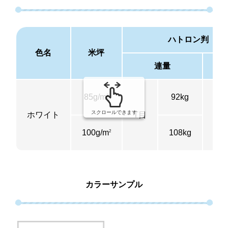
ハトロン判
色名
米坪
連量
85g/m
92kg
2
スクロールできます
ホワイト
T目
20
100g/m
108kg
2
カラーサンプル