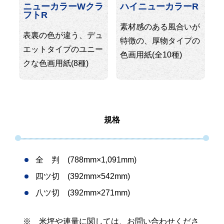
ニューカラーWクラ
ハイニューカラーR
フトR
素材感のある風合いが
表裏の色が違う、デュ
特徴の、厚物タイプの
エットタイプのユニー
色画用紙(全10種)
クな色画用紙(8種)
規格
全 判 (788mm×1,091mm)
四ツ切 (392mm×542mm)
八ツ切 (392mm×271mm)
※ 米坪や連量に関しては、お問い合わせくださ