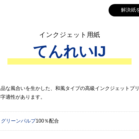
解決紙
インクジェット用紙
てんれいIJ
上品な風合いを生かした、和風タイプの高級インクジェットプ
印字適性があります。
グリーンパルプ
100％配合