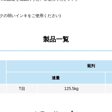
クの弱いインキをご使用ください)
製品一覧
菊判
連量
T目
125.5kg