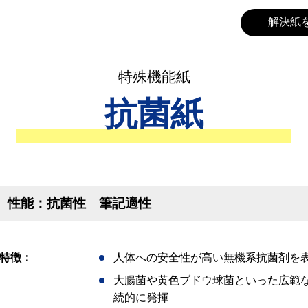
解決紙
特殊機能紙
抗菌紙
性能：抗菌性 筆記適性
特徴：
人体への安全性が高い無機系抗菌剤を
大腸菌や黄色ブドウ球菌といった広範
続的に発揮