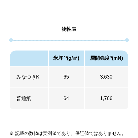
物性表
米坪
(g/㎡)
層間強度
(mN)
＊1
*2
みなつきK
65
3,630
普通紙
64
1,766
※ 記載の数値は実測値であり、保証値ではありません。