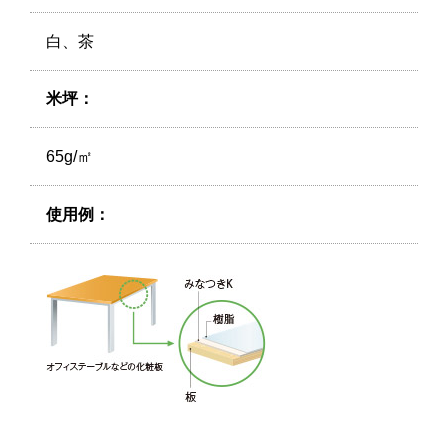
白、茶
米坪：
65g/㎡
使用例：