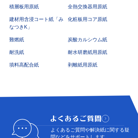
積層板用原紙
全熱交換器用原紙
建材用含浸コート紙「み
化粧板用コア原紙
なつきK」
難燃紙
炭酸カルシウム紙
耐洗紙
耐水研磨紙用原紙
填料高配合紙
剥離紙用原紙
よくあるご質問や解決紙に関する
疑
問などをサポートします。